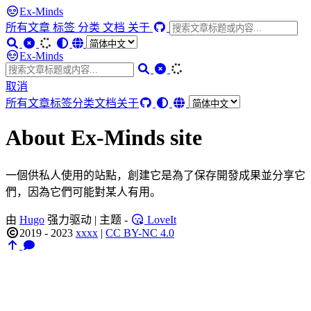
Ex-Minds
所有文章
标签
分类
文档
关于
Ex-Minds
取消
所有文章
标签
分类
文档
关于
About Ex-Minds site
一個供私人使用的站點，創建它是為了保存開發成果並分享它
們，因為它們可能對某人有用。
由
Hugo
强力驱动 | 主题 -
LoveIt
2019 - 2023
xxxx
|
CC BY-NC 4.0